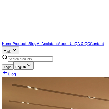
Home
Products
Blog
AI Assistant
About Us
QA & QC
Contact
Tools
Login
English
Blog