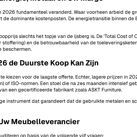
n 2026 fundamenteel veranderd. Waar voorheen arbeid de groo
t de dominante kostenposten. De energietransitie binnen de 
nkoopprijs slechts het topje van de ijsberg is. De 'Total Cos
 stoffering) en de betrouwbaarheid van de toeleveringsketen
te beschermen.
6 de Duurste Koop Kan Zijn
e kiezen voor de laagste offerte. Echter, lagere prijzen in 20
) of ISO-normen. Een stoel die na zes maanden intensief gebr
an een gecertificeerde fabrikant zoals ASKT Furniture.
enige instrument dat garandeert dat de gebruikte metalen en 
r Uw Meubelleverancier
diteren op basis van de volgende vijf vragen: