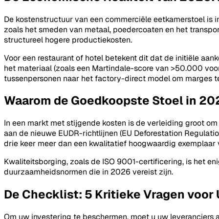
De kostenstructuur van een commerciële eetkamerstoel is i
zoals het smeden van metaal, poedercoaten en het transpor
structureel hogere productiekosten.
Voor een restaurant of hotel betekent dit dat de initiële aa
het materiaal (zoals een Martindale-score van >50.000 voor
tussenpersonen naar het factory-direct model om marges 
Waarom de Goedkoopste Stoel in 202
In een markt met stijgende kosten is de verleiding groot om t
aan de nieuwe EUDR-richtlijnen (EU Deforestation Regulation
drie keer meer dan een kwalitatief hoogwaardig exemplaar v
Kwaliteitsborging, zoals de ISO 9001-certificering, is het 
duurzaamheidsnormen die in 2026 vereist zijn.
De Checklist: 5 Kritieke Vragen voo
Om uw investering te beschermen, moet u uw leveranciers au