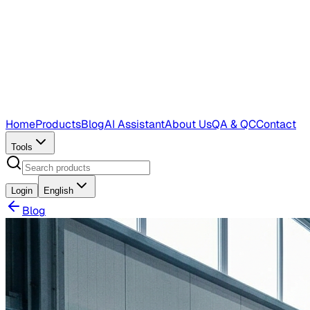
Home
Products
Blog
AI Assistant
About Us
QA & QC
Contact
Tools
Login
English
Blog