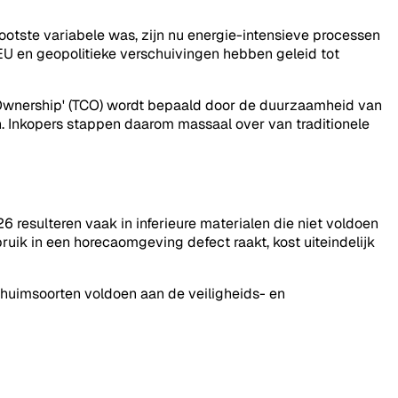
tste variabele was, zijn nu energie-intensieve processen
EU en geopolitieke verschuivingen hebben geleid tot
t of Ownership' (TCO) wordt bepaald door de duurzaamheid van
. Inkopers stappen daarom massaal over van traditionele
26 resulteren vaak in inferieure materialen die niet voldoen
uik in een horecaomgeving defect raakt, kost uiteindelijk
schuimsoorten voldoen aan de veiligheids- en